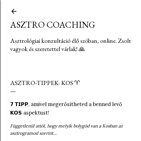
Ugrás a fő tartalomra
ASZTRO COACHING
Asztrológiai konzultáció élő szóban, online. Zsolt
vagyok és szeretettel várlak! 🙏
ASZTRO-TIPPEK: KOS ♈
𝟳
𝗧𝗜𝗣𝗣
, amivel megerősítheted a benned levő
𝗞𝗢𝗦
aspektust!
Függetlenül attól, hogy melyik bolygód van a Kosban az
asztrogramod szerint…