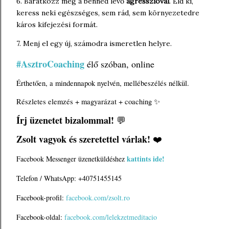
6. Barátkozz meg a benned levő
agresszióval
. Éld ki,
keress neki egészséges, sem rád, sem környezetedre
káros kifejezési formát.
7. Menj el egy új, számodra ismeretlen helyre.
#AsztroCoaching
 élő szóban, online
Érthetően, a mindennapok nyelvén, mellébeszélés nélkül. 
Részletes elemzés + magyarázat + coaching ✨
Írj üzenetet bizalommal!
 💬 
Zsolt vagyok és szeretettel várlak!
 ❤️
kattints ide!
Facebook Messenger üzenetküldéshez
Telefon / WhatsApp: +40751455145
Facebook-profil:
facebook.com/zsolt.ro
Facebook-oldal:
facebook.com/lelekzetmeditacio