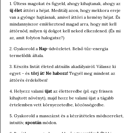
1. Ültess magokat és figyeld, ahogy kihajtanak, ahogy az
új élet
áttöri a héjat. Meditálj azon, hogy mekkora ereje
van a gyönge hajtásnak, amivel áttöri a kemény héjat. És
mindannyiszor emlékeztesd magad arra, hogy mit kell
áttörnöd, milyen új dolgot kell neked elkezdened. (És mi
az, amit folyton halogatsz?)
2. Gyakorold a
Nap
-üdvözletet. Belső tűz-energia
termelődik általa.
3. Készíts listát életed aktuális akadályairól. Válassz ki
egyet - és
törj át
!
Ne habozz!
Tegyél meg mindent az
áttörés érdekében!
4. Helyezz valami
újat
az életteredbe (pl. egy frissen
kihajtott növényt), majd hozz be valami újat a tágabb
értelemben vett környezetedbe, közösségedbe.
5. Gyakorold a masszázst és a kézrátételes módszereket,
intuitív,
spontán
módon.